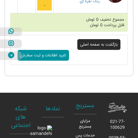
رنگ
نقره ای
مجموع تخفیف
0
تومان
قابل پرداخت
0
تومان
مِستِربَج
نمادها
شبکه
های
مزایای
021-77-
اجتماعی
مِستِربَج
100629
خدمات پس