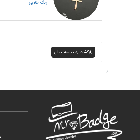
رنگ
طلایی
ر