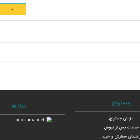
مِستِربَج
نمادها
مزایای مِستِربَج
خدمات پس از فروش
اهنمای سفارش و خرید