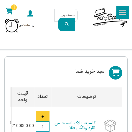
1
سبد خريد شما
قیمت
جمع
توضیحات
تعداد
واحد
کل
گلسینه پلاک اسم جنس
00,000
2100000.00
نقره روکش طلا
توما