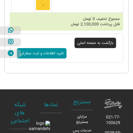
مجموع تخفیف
0
تومان
قابل پرداخت
2,100,000
تومان
مِستِربَج
نمادها
شبکه
های
مزایای
021-77-
اجتماعی
مِستِربَج
100629
خدمات پس