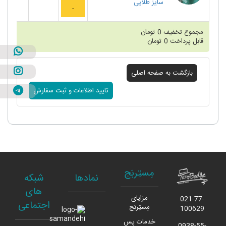
سایز
طلایی
مجموع تخفیف
0
تومان
قابل پرداخت
0
تومان
مِستِربَج
نمادها
شبکه
های
مزایای
021-77-
اجتماعی
مِستِربَج
100629
خدمات پس