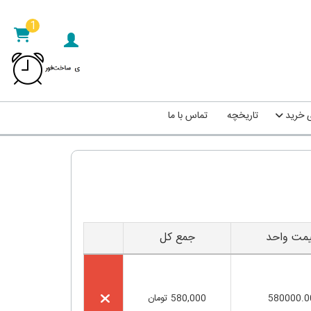
1
ی خرید
تاریخچه
تماس با ما
یمت واحد
جمع کل
580000.0
580,000
تومان