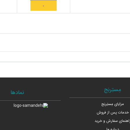
مِستِربَج
نمادها
مزایای مِستِربَج
خدمات پس از فروش
اهنمای سفارش و خرید
درباره ما