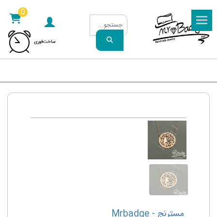
0
مِستِربَج - Mrbadge