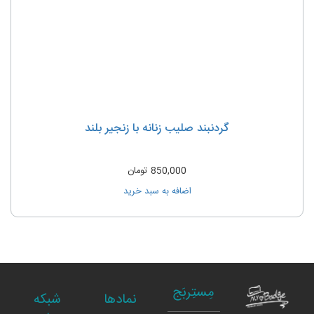
گردنبند صلیب زنانه با زنجیر بلند
850,000
تومان
اضافه به سبد خرید
مِستِربَج
نمادها
شبکه