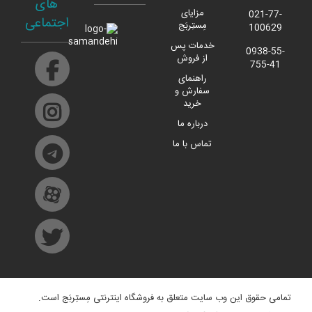
های
مزایای
021-77-
اجتماعی
مِستِربَج
100629
خدمات پس
0938-55-
از فروش
755-41
راهنمای
سفارش و
خرید
درباره ما
تماس با ما
تمامی حقوق این وب سایت متعلق به فروشگاه اینترنتی مِستِربَج است.