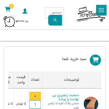
1
سبد خريد شما
قیمت
جمع
توضیحات
تعداد
واحد
کل
دستبند زنجیری بی
نهایت و پرنده
جنس
پلاک نقره با زنجیر
0
تومان
0
تومان
نقره