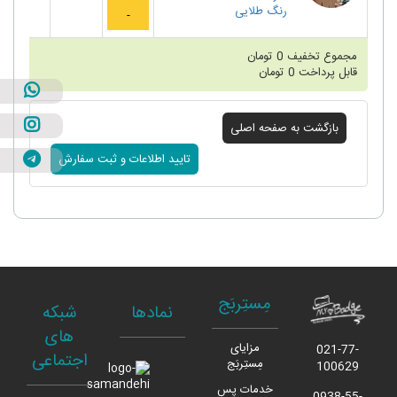
رنگ
طلایی
مجموع تخفیف
0
تومان
قابل پرداخت
0
تومان
مِستِربَج
نمادها
شبکه
های
مزایای
021-77-
اجتماعی
مِستِربَج
100629
خدمات پس