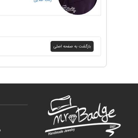
رنگ
طلایی
ر