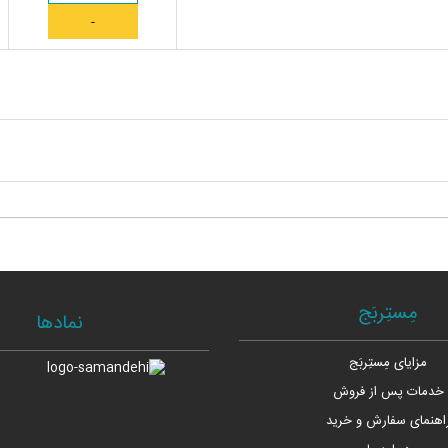
مِستِربَج
نمادها
مزایای مِستِربَج
خدمات پس از فروش
اهنمای سفارش و خرید