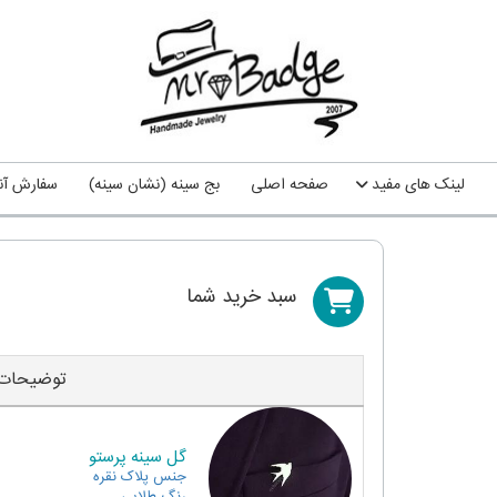
لینک های مفید
صفحه اصلی
بج سینه (نشان سینه)
سفارش آنل
سبد خريد شما
توضیحات
گل سینه پرستو
جنس
پلاک نقره